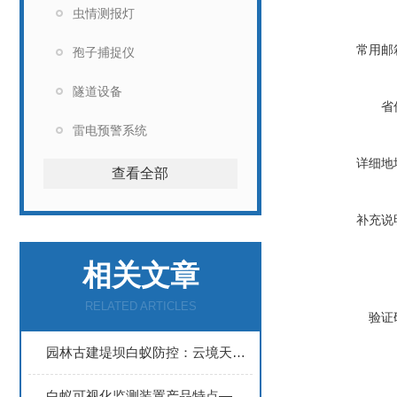
虫情测报灯
常用邮
孢子捕捉仪
隧道设备
省
雷电预警系统
详细地
查看全部
补充说
相关文章
RELATED ARTICLES
验证
园林古建堤坝白蚁防控：云境天合白蚁监测仪无需开箱巡查，低功耗野外布设
白蚁可视化监测装置产品特点—采用环保消杀剂，确保防治环保性和安全性