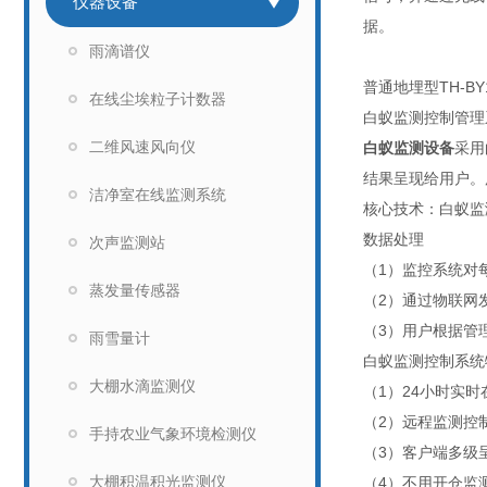
仪器设备
据。
雨滴谱仪
普通地埋型TH-BY
在线尘埃粒子计数器
白蚁监测控制管理
二维风速风向仪
白蚁监测设备
采用
结果呈现给用户。
洁净室在线监测系统
核心技术：白蚁监
数据处理
次声监测站
（1）监控系统对
蒸发量传感器
（2）通过物联网
（3）用户根据管
雨雪量计
白蚁监测控制系统
大棚水滴监测仪
（1）24小时实
（2）远程监测控
手持农业气象环境检测仪
（3）客户端多级
大棚积温积光监测仪
（4）不用开仓监