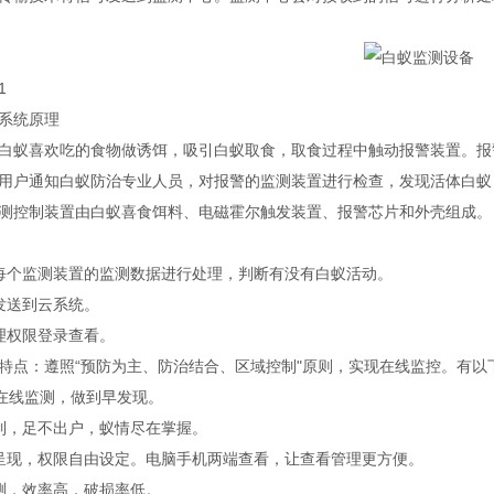
1
系统原理
白蚁喜欢吃的食物做诱饵，吸引白蚁取食，取食过程中触动报警装置。报
用户通知白蚁防治专业人员，对报警的监测装置进行检查，发现活体白蚁
测控制装置由白蚁喜食饵料、电磁霍尔触发装置、报警芯片和外壳组成。
每个监测装置的监测数据进行处理，判断有没有白蚁活动。
发送到云系统。
理权限登录查看。
特点：遵照“预防为主、防治结合、区域控制"原则，实现在线监控。有以
时在线监测，做到早发现。
制，足不出户，蚁情尽在掌握。
呈现，权限自由设定。电脑手机两端查看，让查看管理更方便。
测，效率高，破损率低。