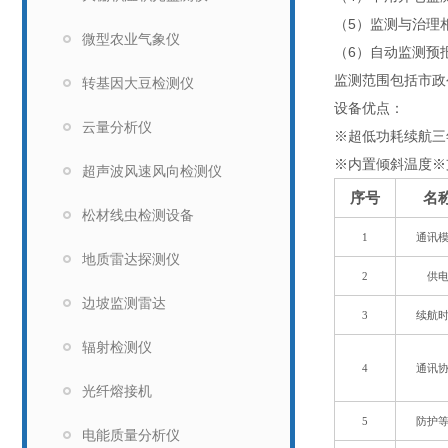
（5）监测与治理
微型农业气象仪
（6）自动监测预
监测范围包括市政
转基因大豆检测仪
设备优点：
云量分析仪
※超低功耗续航三
※内置倾斜温度※
超声波风速风向检测仪
序号
名
松材线虫检测设备
1
通讯
地质雷达探测仪
2
供
边坡监测雷达
3
续航
辐射检测仪
4
通讯
光纤熔接机
5
防护
电能质量分析仪