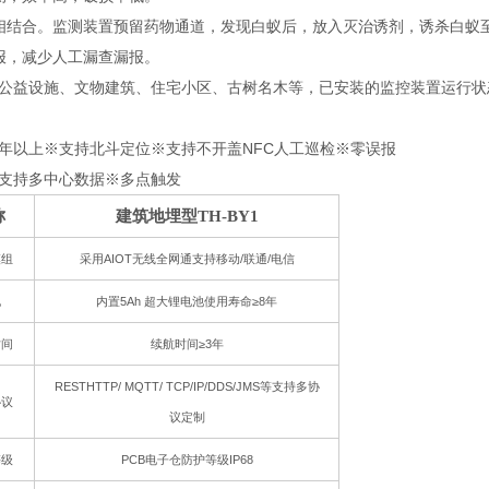
相结合。监测装置预留药物通道，发现白蚁后，放入灭治诱剂，诱杀白蚁
报，减少人工漏查漏报。
公益设施、文物建筑、住宅小区、古树名木等，已安装的监控装置运行状
年以上※支持北斗定位※支持不开盖NFC人工巡检※零误报
支持多中心数据※多点触发
称
建筑地埋型TH-BY1
模组
采用AIOT无线全网通支持移动/联通/电信
电
内置5Ah 超大锂电池使用寿命≥8年
时间
续航时间≥3年
RESTHTTP/ MQTT/ TCP/IP/DDS/JMS等支持多协
协议
议定制
等级
PCB电子仓防护等级IP68