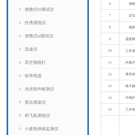
6
巡
便携式IV测试仪
7
定
性诱测报仪
8
倾
便携式el测试仪
9
温度
流速仪
10
工作
高空测报灯
11
外观
12
诱导
组串电源
13
电子
光伏组件检测仪
14
可维
雷达测速仪
15
工作
稻飞虱测报仪
小麦条锈病监测仪