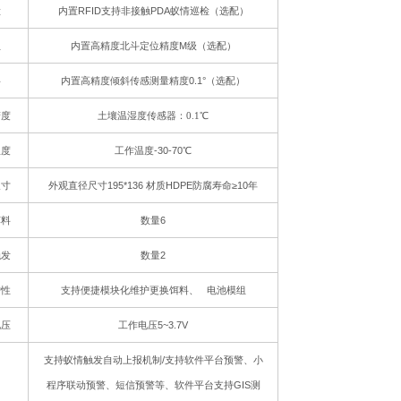
检
内置RFID支持非接触PDA蚁情巡检
（选配）
位
内置高精度北斗定位精度M级
（选配）
斜
内置高精度倾斜传感测量精度0.1°
（选配）
精度
土壤温湿度传感器：0.1℃
温度
工作温度-30-70℃
尺寸
外观直径尺寸195*136 材质HDPE防腐寿命≥10年
饵料
数量6
触发
数量2
护性
支持便捷模块化维护更换饵料、
电池模组
电压
工作电压5~3.7V
支持蚁情触发自动上报机制/支持软件平台预警、小
程序联动预警、短信预警等、软件平台支持GIS测