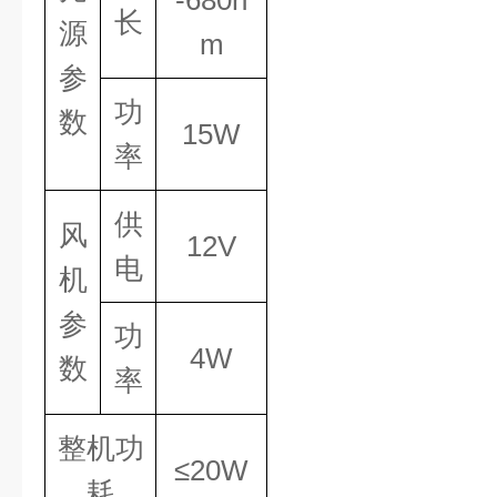
-680n
长
源
m
参
功
数
15W
率
供
风
12V
电
机
参
功
4W
数
率
整机功
≤20W
耗