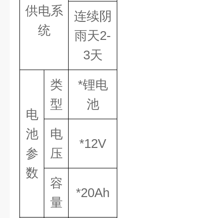
供电系
连续阴
统
雨天
2-
3天
类
*锂电
型
池
电
池
电
*12V
参
压
数
容
*20Ah
量