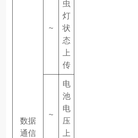
虫
灯
~
状
态
上
传
电
池
电
~
数据
压
通信
上