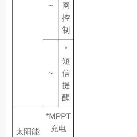
~
网
控
制
*
短
~
信
提
醒
*MPPT
充电
太阳能