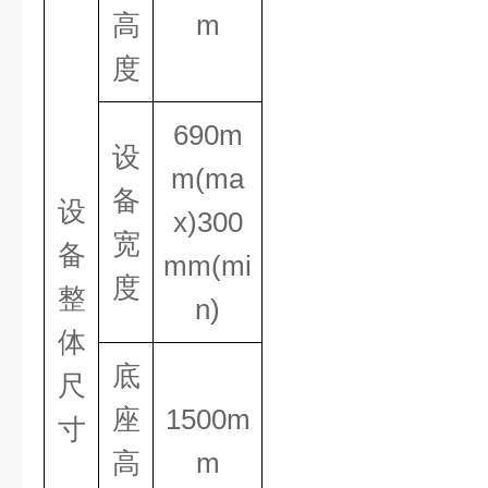
高
m
度
690m
设
m(ma
备
设
x)300
宽
备
mm(mi
度
整
n)
体
底
尺
座
1500m
寸
高
m