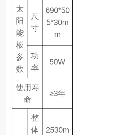
太
690*50
尺
阳
5*30
m
寸
能
m
板
功
参
50W
率
数
使用寿
≥3年
命
整
体
2530m