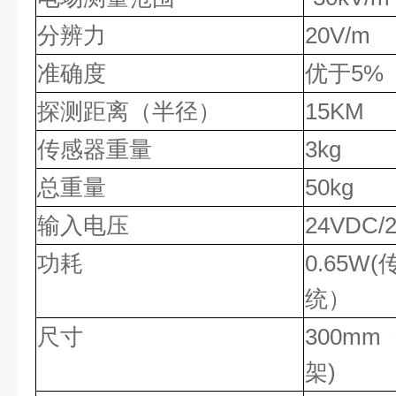
分辨力
20V/m
准确度
优于5%
探测距离（半径）
15KM
传感器重量
3kg
总重量
50kg
输入电压
24VDC/
功耗
0.65W
统）
尺寸
300mm
架)