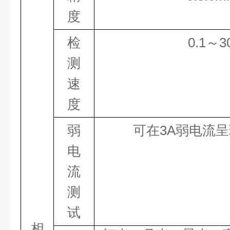
度
检
0.1
～
3
测
速
度
弱
可在
3
A弱电流
电
流
测
试
相