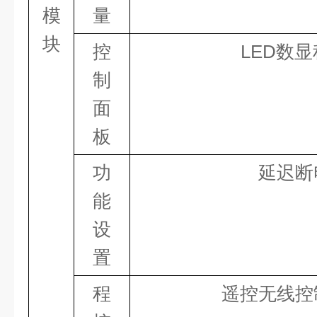
模
量
块
控
LED数
制
面
板
功
延迟断
能
设
置
程
遥控无线控