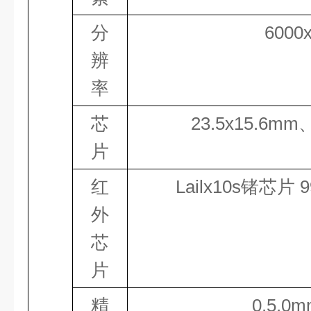
分
6000
辨
率
芯
23.5
x
15.6
mm
片
红
Lailx
10
s锗芯片
9
外
芯
片
精
0.5.0
m