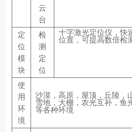
云
台
十字激光定位仪，快
定
检
位置，可提高数倍检
位
测
模
定
块
位
使
沙漠，高原，屋顶，丘陵，
用
雪地，大棚，农光互补，鱼
环
等各种环境
境