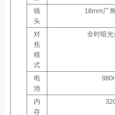
镜
18
mm广
头
对
全时暗光
焦
模
式
电
980
池
内
32
存