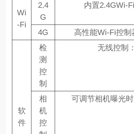
2.4
内置
2.4
GWi-
Wi
G
-Fi
4
G
高性能Wi-Fi控
检
无线控制
测
控
制
相
可调节相机曝光时
软
机
件
控