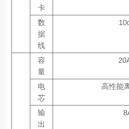
卡
数
10
据
线
容
20
量
电
高性能
芯
输
8
出