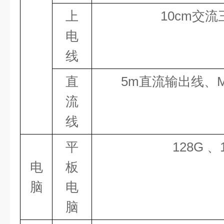
上
10
cm交流
电
线
直
5
m直流输出线、
流
线
平
128
G
、
电
板
脑
电
脑