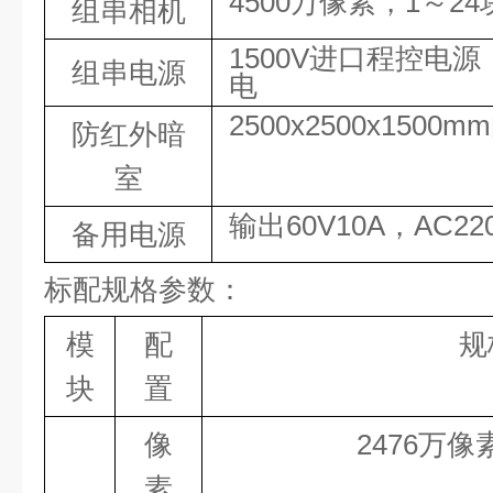
4500
万像素
，1～24
组串相机
1500
V进口程控电源
组串电源
电
2500
x
2500
x
1500
m
防红外暗
室
输出
60
V
10
A，AC
22
备用电源
标配规格参数：
模
配
规
块
置
像
2476
万像
素