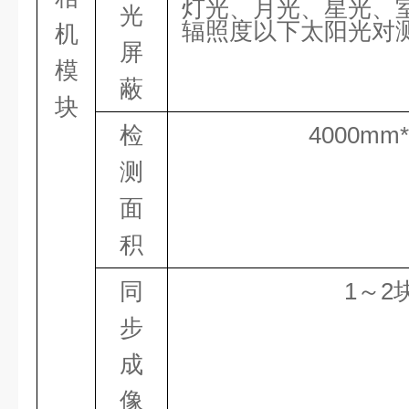
灯光、月光、星光、
光
辐照度以下太阳光对
机
屏
模
蔽
块
检
4000
mm
测
面
积
同
1
～
2
步
成
像