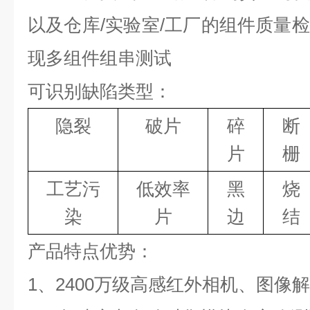
以及仓库/实验室/工厂的组件质量
现多组件组串测试
可识别缺陷类型：
隐裂
破片
碎
断
片
栅
工艺污
低效率
黑
烧
染
片
边
结
产品特点优势：
1、2400万级高感红外相机、图像