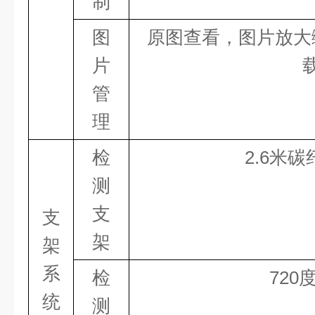
制
图
原图查看
，
图片放大
片
管
理
检
2
.
6
米碳
测
支
支
架
架
系
检
720
统
测