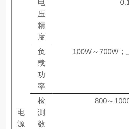
电
0.
压
精
度
负
100
W～
700
W；
载
功
率
检
800
～
100
电
测
源
数