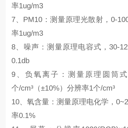
率1ug/m3
7、PM10：测量原理光散射，0-100
率1ug/m3
8、噪声：测量原理电容式，30-120
0.1db
9、负氧离子：
测量原理圆筒
个
/
cm
³
（
±
10%
）分辨率
1
个
/
cm
³
10、氧含量：测量原理电化学，0~25
率0.1%