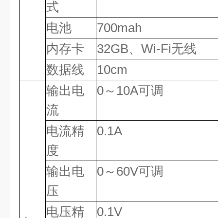
式
电池
700mah
内存卡
32GB、Wi-Fi无线
数据线
10cm
输出电
0～10A可调
流
电流精
0.1A
度
输出电
0～60V可调
压
电压精
0.1V