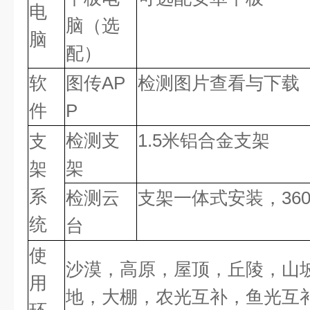
电
脑（选
脑
配）
软
图传AP
检测图片查看与下载
件
P
检测支
1.5米铝合金支架
支
架
架
系
检测云
支架一体式安装，36
统
台
使
沙漠，高原，屋顶，丘陵，山
用
地，大棚，农光互补，鱼光互