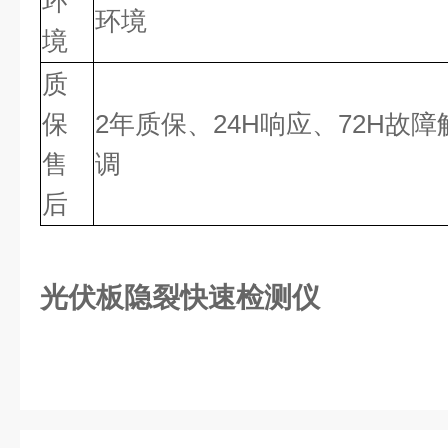
环
环境
境
质
保
2年质保、24H响应、72H故
售
调
后
光伏板隐裂快速检测仪