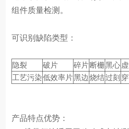
组件质量检测。
可识别缺陷类型：
隐裂
破片
碎片
断栅
黑心
虚
工艺污染
低效率片
黑边
烧结
过刻
穿
产品特点优势：