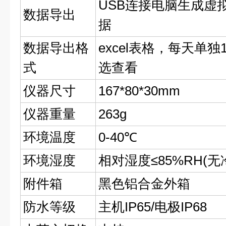
USB连接电脑生成虚
数据导出
据
数据导出格
excel表格，每天单
式
选查看
仪器尺寸
167*80*30mm
仪器重量
263g
环境温度
0-40℃
环境湿度
相对湿度≤85%RH(无
附件箱
黑色铝合金外箱
防水等级
主机IP65/电极IP68