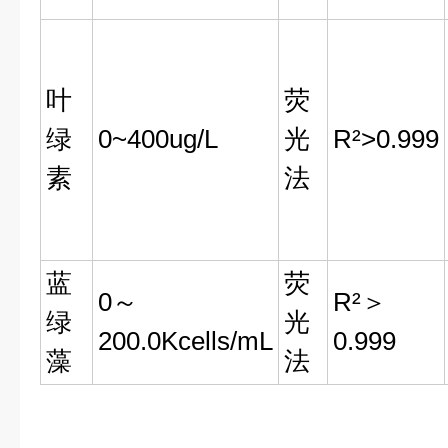
叶
荧
绿
0~400ug/L
光
R²>0.999
素
法
蓝
荧
0～
R²＞
绿
光
200.0Kcells/mL
0.999
藻
法