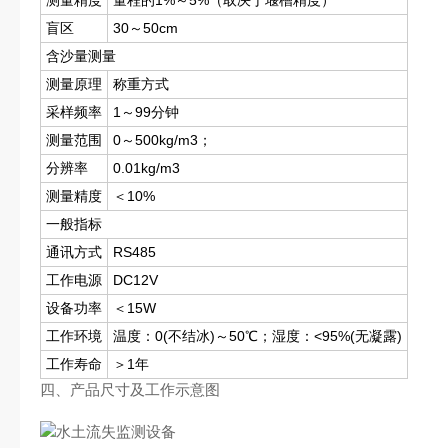
测量精度
量程的1%～5%（取决于堰槽精度）
盲区
30～50cm
含沙量测量
测量原理
称重方式
采样频率
1～99分钟
测量范围
0～500kg/m3；
分辨率
0.01kg/m3
测量精度
＜10%
一般指标
通讯方式
RS485
工作电源
DC12V
设备功率
＜15W
工作环境
温度：0(不结冰)～50℃；湿度：<95%(无凝露)
工作寿命
＞1年
四、产品尺寸及工作示意图