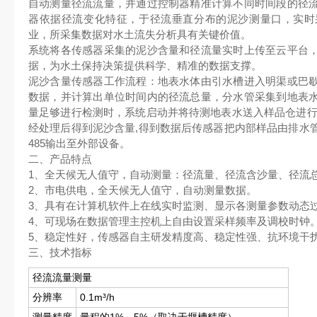
自动测量径流流量，并通过控制器精准计算不同时间段的径
器依据径流变化特征，于径流垂直分布的泥沙测量口，实时
业，所采集数据对水土流失分析具有关键价值。
系统将各传感器采集的泥沙含量和径流量实时上传至云平台
据，为水土保持决策提供科学、精准的数据支撑。
泥沙含量传感器工作流程：地表水体由引水槽进入明渠或巴
数据，并计算出单位时间内的径流总量，分水管采集到地表
量足够进行检测时，系统启动并将待测地表水送入样品仓进行
经处理后得到泥沙含量,得到数据后传感器把内部样品由排水
485输出至外部设备。
二、产品特点
1、全天候无人值守，自动测量：径流量、径流含沙量、径流
2、市电供电，全天候无人值守，自动测量数据。
3、具有在计算机软件上在线实时监测、显示各测量参数动态
4、可现场在数据管理主控机上自由设置采样频率及调校时钟
5、稳定性好，传感器自主研发精度高、稳定性强、抗环境干
三、技术指标
径流流量测量
分辨率
0.1m³/h