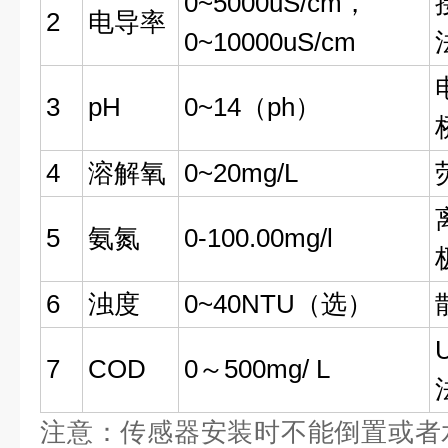
0~5000uS/cm，
2
电导率
0~10000uS/cm
3
pH
0~14（ph）
4
溶解氧
0~20mg/L
5
氨氮
0-100.00mg/l
6
浊度
0~40NTU（选）
7
COD
0～500mg/ L
注意：传感器安装时不能倒置或者