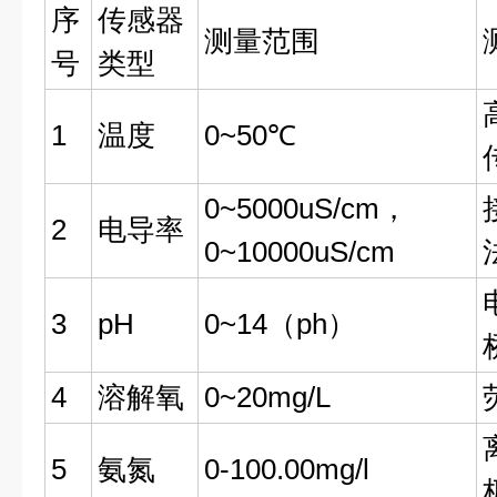
序
传感器
测量范围
号
类型
1
温度
0~50℃
0~5000uS/cm，
2
电导率
0~10000uS/cm
3
pH
0~14（ph）
4
溶解氧
0~20mg/L
5
氨氮
0-100.00mg/l