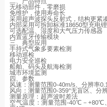
二、产品特点
无移动部件，零磨损
免维护，使用寿命长
采用超声波探头反射式，结构更紧
内部采用可拆卸标准
18650
型充电锂
可选配温、湿度和大气压力传感器
内置蓝牙传输模块
三、典型应用
手持式气象多要素检测
移动巡检
电力安全巡检
船舶、码头及航海检测
城市环境监测
四、参数
风速：测量范围
0-40m/s
、分辨率
0.
风向：测量范围
0-359
°无盲区、分
测量原理：超声波时差法
空气温度：测量范围
-40
℃－
+80
℃