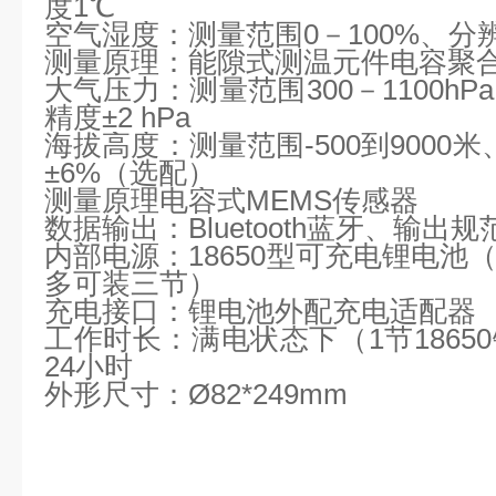
度
1
℃
空气湿度：测量范围
0
－
100%
、分
测量原理：能隙式测温元件电容聚
大气压力：测量范围
300
－
1100hPa
精度±
2 hPa
海拔高度：测量范围
-500
到
9000
米
±
6%
（选配）
测量原理电容式
MEMS
传感器
数据输出：
Bluetooth
蓝牙、输出规
内部电源：
18650
型可充电锂电池
多可装三节）
充电接口：锂电池外配充电适配器
工作时长：满电状态下（
1
节
18650
24
小时
外形尺寸：
Ø82*249mm