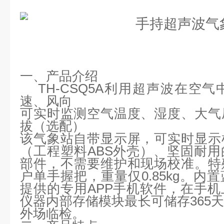
一、产品介绍
TH-CSQ5A
利用超声波在空气
速、风向
可实时监测空气温度、湿度、大气
拔（选配）
该气象站自带显示屏，可实时显示
（工程塑料
ABS
外壳）、坚固耐用
部件，不需要维护和现场校准。特
户单手握把，重量仅
0.85kg
。内置
提供的专用
APP
手机软件，在手机
仪器内部存储模块最长可储存
365
外场临检。