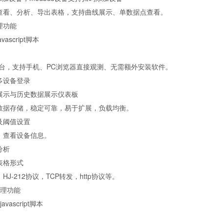
查看、分析、导出表格，支持曲线展示、单数据点查看。
理功能
avascript
脚本
台，支持手机、
PC
浏览器直接观测、无需额外安装软件。
多设备登录
展示与历史数据展示仪表板
数据存储，稳定可靠，易于扩展，负载均衡。
及阈值设置
、查看设备信息。
分析
表格形式
，
HJ-212
协议，
TCP
转发，
http
协议等。
理功能
javascript
脚本