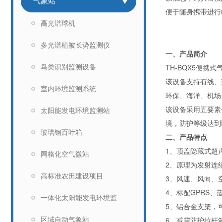
气象站
便于随身携带进行
高光谱球机
多光谱植被长势监测仪
一、产品简介
TH-BQX5
便携式
鸟类识别监测设备
该设备支持有线、
室内环境监测系统
环保、海洋、机场
该设备采用五要素
太阳能发电环境监测站
境，防护等级达到
玻璃钢百叶箱
二、产品特点
1
、顶盖隐藏式超
网格化空气微站
2
、原理为发射连
高标准农田建设项目
3
、风速、风向、
4
、标配
GPRS
、
一体化太阳能发电环境监测仪
5
、铝合金支架，
6
、减震防护拉杆
区域自动气象站