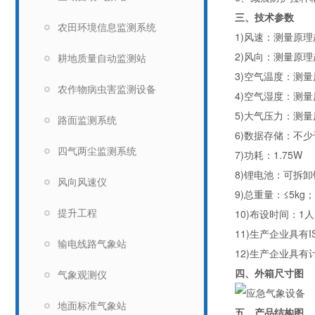
三、技术参数
农田环境信息监测系统
1)
风速：测量原理
2)
风向：测量原理
耕地质量自动监测站
3)
空气温度：测量
农作物病虫害监测设备
4)
空气湿度：测量
5)
大气压力：测量
路面监测系统
6)
数据存储：不少
四气两尘监测系统
7)
功耗：
1.75W
8)
锂电池：可拆卸
风向风速仪
9)
总重量：≤
5kg
；
10)
布设时间：
1
人
提升工程
11)
生产企业具有
I
输电线路气象站
12)
生产企业具有
四、外箱尺寸图
气象观测仪
地面标准气象站
五、产品结构图