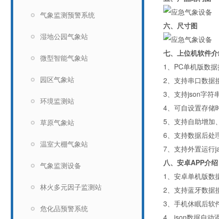
气象监测预警系统
六、尺寸图
湿地公园气象站
七、上位机软件介
微型智能气象站
1
、
PC
单机版数据
2
、支持串口数据
园区气象站
3
、支持
json
字符
环境监测站
4
、可自设置存储
5
、支持自助增加
草原气象站
6
、支持数据后处
温室大棚气象站
7
、支持外置运行
j
八、安卓
APP
介绍
气象监测设备
1
、安卓单机版数
林火多元因子监测站
2
、支持蓝牙数据
3
、手机休眠后软
危化品预警系统
4
、
json
数据自动