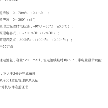
超声波，
0
～
70m/s
（±
0.1m/s
）；
超声波，
0
～
360
°（±
1
°）；
原理二极管结电压法，
-40
℃～
85
℃（±
0.3
℃）；
原理电容式，
0
～
100%RH
（±
2%RH
）；
原理压阻式，
300hPa
～
1100hPa
（±
0.02hPa
）；
于
50
万条；
锂电池包，容量
12000maH
，但电池续航时间≥
50h
，带电量显示功能
，不大于
2
分钟完成布设；
SO9001
质量管理体系认证
计算机软件注册证书