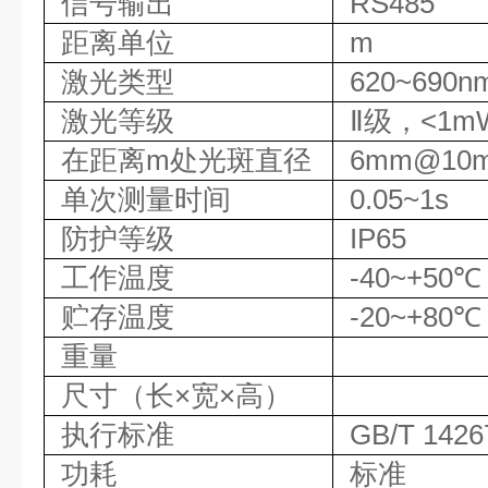
信号输出
RS485
距离单位
m
激光类型
620~690n
激光等级
Ⅱ级，<1m
在距离m处光斑直径
6mm@10
单次测量时间
0.05~1s
防护等级
IP65
工作温度
-40~+50℃
贮存温度
-20~+80℃
重量
尺寸（长×宽×高）
执行标准
GB/T 1426
功耗
标准