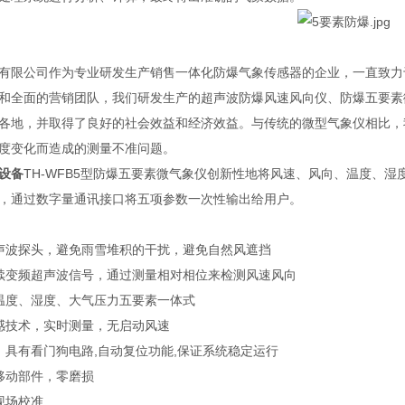
有限公司作为专业研发生产销售一体化防爆气象传感器的企业，一直致力
和全面的营销团队，我们研发生产的超声波防爆风速风向仪、防爆五要素
各地，并取得了良好的社会效益和经济效益。与传统的微型气象仪相比，
度变化而造成的测量不准问题。
设备
TH-WFB5型防爆五要素微气象仪创新性地将风速、风向、温度、
，通过数字量通讯接口将五项参数一次性输出给用户。
声波探头，避免雨雪堆积的干扰，避免自然风遮挡
续变频超声波信号，通过测量相对相位来检测风速风向
温度、湿度、大气压力五要素一体式
感技术，实时测量，无启动风速
，具有看门狗电路,自动复位功能,保证系统稳定运行
移动部件，零磨损
现场校准