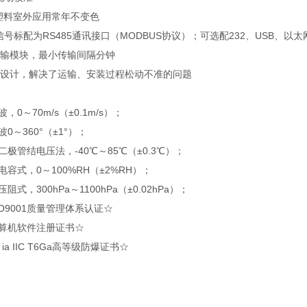
程塑料室外应用常年不变色
号标配为RS485通讯接口（MODBUS协议）；可选配232、USB、以
传输模块，最小传输间隔分钟
式设计，解决了运输、安装过程松动不准的问题
，0～70m/s（±0.1m/s）；
0～360°（±1°）；
二极管结电压法，-40℃～85℃（±0.3℃）；
电容式，0～100%RH（±2%RH）；
式，300hPa～1100hPa（±0.02hPa）；
SO9001质量管理体系认证☆
计算机软件注册证书☆
ia IIC T6Ga高等级防爆证书☆