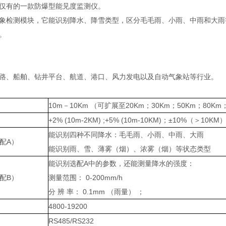
仅有的一款防爆型能见度监测仪。
象检测模块，它能识别降水、降雪类型，区分毛毛雨、小雨、中雨和大雨
。
路、船舶、钻井平台、航道、港口、风力发电以及自动气象站等行业。
10m－10Km （可扩展至20Km；30Km；50Km；80Km；
+2% (10m-2KM) ;+5% (10m-10KM)；±10%（＞10KM
能识别四种不同降水：毛毛雨、小雨、中雨、大雨
配A）
能识别雨、雪、薄雾（烟）、浓雾（烟）等状态类型
能识别选配A中的参数，还能测量降水的强度：
配B）
测量范围： 0-200mm/h
分 辨 率： 0.1mm （雨量） ；
4800-19200
RS485/RS232