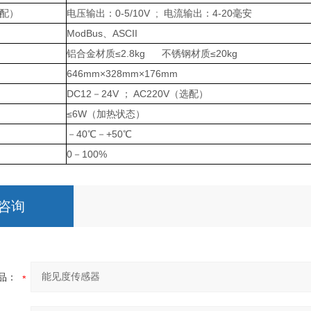
配）
电压输出：0-5/10V ; 电流输出：4-20毫安
ModBus、ASCII
铝合金材质≤2.8kg 不锈钢材质≤20kg
646mm×328mm×176mm
DC12－24V ； AC220V（选配）
≤6W（加热状态）
－40℃－+50℃
0－100%
咨询
品：