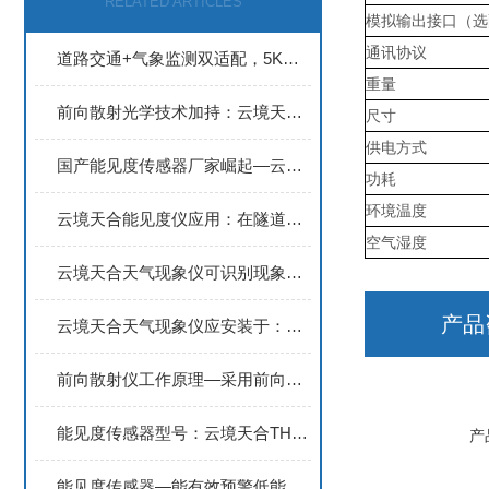
RELATED ARTICLES
模拟输出接口（选
通讯协议
道路交通+气象监测双适配，5KM能见度传感器为安全出行提供能见度数据保障
重量
前向散射光学技术加持：云境天合无人机用能见度检测仪实现气象光学视程捕捉
尺寸
供电方式
国产能见度传感器厂家崛起—云境天合资深厂家承建+一站式落地服务
功耗
环境温度
云境天合能见度仪应用：在隧道、桥梁、山区等路段部署，提升应急响应效率
空气湿度
云境天合天气现象仪可识别现象：准确识别雾、雪、晴及混合降水等天气现象
产品
云境天合天气现象仪应安装于：开阔、平坦、无遮挡的地面上，使数据更加准确
前向散射仪工作原理—采用前向散射法测量空气总消光系数，计算当前能见度
能见度传感器型号：云境天合TH-N20设备可捕捉能见度信息，提升道路通行效率
产
能见度传感器—能有效预警低能见度风险，为交通管理提供关键数据支持