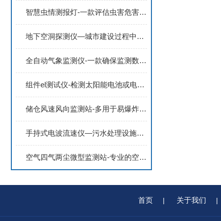
智慧虫情测报灯-一款评估虫害危害程度的病虫害监测系统2024天合顺丰包邮
地下空洞探测仪—城市建设过程中查明地下金属或非金属管线分布情况
全自动气象监测仪-一款确保监测数据准确性的气象观测自动站2024
组件el测试仪-检测太阳能电池或电池组件的内部缺陷的el检测仪2024顺丰包邮
储仓风速风向监测站-多用于易爆炸物品储存仓库的防爆气象站2023顺丰包邮
手持式电波流速仪—污水处理设施中监测污水流速，评估处理效果优化处理工艺
空气四气两尘微型监测站-专业的空气质量监测系统介绍#2022已更新
首页
关于我们
|
|