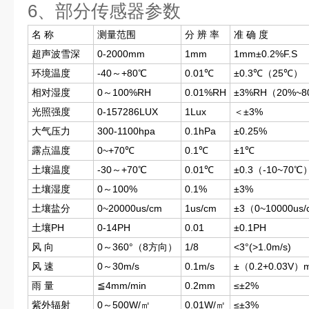
6、部分传感器参数
名 称
测量范围
分 辨 率
准 确 度
超声波雪深
0-2000mm
1mm
1mm±0.2%F.S
环境温度
-40～+80℃
0.01℃
±0.3℃（25℃）
相对湿度
0～100%RH
0.01%RH
±3%RH（20%~
光照强度
0-157286LUX
1Lux
＜±3%
大气压力
300-1100hpa
0.1hPa
±0.25%
露点温度
0~+70℃
0.1℃
±1℃
土壤温度
-30～+70℃
0.01℃
±0.3（-10~70℃
土壤湿度
0～100%
0.1%
±3%
土壤盐分
0~20000us/cm
1us/cm
±3（0~10000u
土壤PH
0-14PH
0.01
±0.1PH
风 向
0～360°（8方向）
1/8
<3°(>1.0m/s)
风 速
0～30m/s
0.1m/s
±（0.2+0.03
雨 量
≦4mm/min
0.2mm
≤±2%
紫外辐射
0～500W/㎡
0.01W/㎡
≤±3%