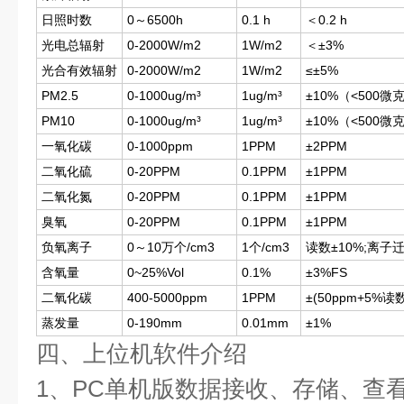
日照时数
0～6500h
0.1 h
＜0.2 h
光电总辐射
0-2000W/m2
1W/m2
＜±3%
光合有效辐射
0-2000W/m2
1W/m2
≤±5%
PM2.5
0-1000ug/m³
1ug/m³
±10%（<500微
PM10
0-1000ug/m³
1ug/m³
±10%（<500微
一氧化碳
0-1000ppm
1PPM
±2PPM
二氧化硫
0-20PPM
0.1PPM
±1PPM
二氧化氮
0-20PPM
0.1PPM
±1PPM
臭氧
0-20PPM
0.1PPM
±1PPM
负氧离子
0～10万个/cm3
1个/cm3
读数±10%;离子迁
含氧量
0~25%Vol
0.1%
±3%FS
二氧化碳
400-5000ppm
1PPM
±(50ppm+5%读
蒸发量
0-190mm
0.01mm
±1%
四、上位机软件介绍
1、PC单机版数据接收、存储、查