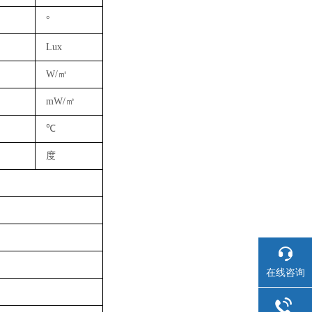
°
Lux
W/㎡
mW/㎡
℃
度
在线咨询