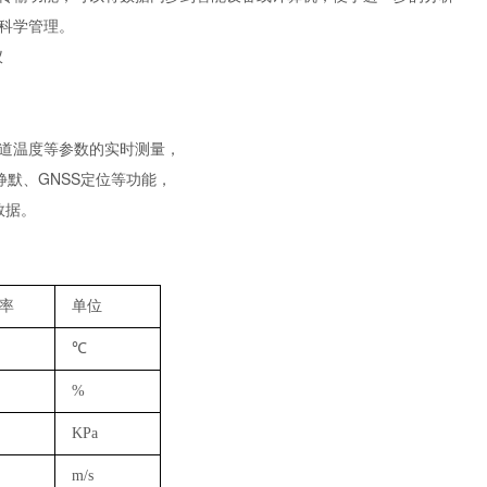
科学管理。
道温度等参数的实时测量，
默、GNSS定位等功能，
数据。
率
单位
℃
%
KPa
m/s