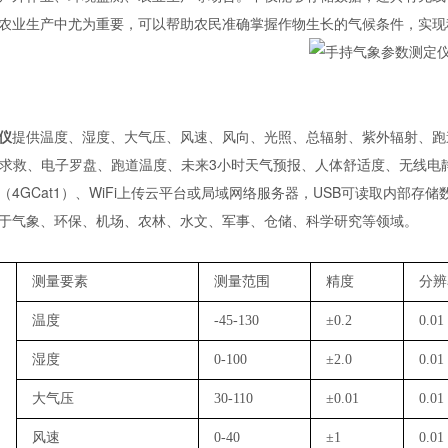
农业生产中尤为重要，可以帮助农民准确掌握作物生长的气候条件，实现
仪
提供温度、湿度、大气压、风速、风向、光照、总辐射、紫外辐射、跑
S求救、电子罗盘、跑道温度、未来3小时天气预报、人体舒适度、无线电静
（
4GCat1）、WiFi上传云平台或局域网络服务器，USB可读取内部存储
于气象、环保、机场、农林、水文、军事、仓储、科学研究等领域。
测量要素
测量范围
精度
分辨
温度
-45-130
±0.2
0.01
湿度
0-100
±2.0
0.01
大气压
30-110
±0.01
0.01
风速
0-40
±1
0.01