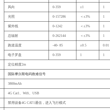
风向
0-359
±1
1
光照
0-157286
＜
±3%
1
紫外线
0-1242
＜
±3%
1
总辐射
0-262144
＜
±3%
1
跑道温度
-
40- 85
±0.5
0.01
电子罗盘
0-359
1
1
定位精度
2m
国际
摩尔斯电码
救难信号
3800mAh
4G Cat1、Wifi、USB
禁用设备
4G CAT1通信，进入飞行模式