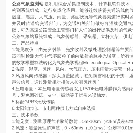
公路气象监测站
 是利用综合采集控制技术、计算机软件技术
构到系统组成上进行集成化应用。能够连续获得交通沿线的
温度、湿度、大气压、雨量、路面状况等气象要素进行实时
并及时传送给交通部门，为交通相关部门做好各沿线交通气
础，可为高速公路安全主管部门和人们的出行提供及时的气象
公路气象站系统组成：气象传感器、采集器、立杆支架、供电
二、产品特点
1.能见度仪：由光发射器、光接收器及微处理控制器等主要
器同时检测大气中气溶胶粒子前向散射的脉冲光强度，所有
的数学模型算法转化为气象光学视程Meteorological Optical R
2.温度、湿度、风速、风向、大气压力、压电雨量六要素一体
3.风速风向传感器：探头顶盖隐藏，避免雨雪堆积的干扰，
声波信号，通过测量相对相位来检测风速风向
4.压电雨量：本压电雨量传感器采用PVDF压电薄膜作为感雨
号，避免因砂砾、灰尘、振动等干扰带来误触发。
5.标配GPRS无线传输
6.太阳能供电、市电两种供电方式自由选择
三、技术参数
1.能见度：测量原理气溶胶前散射，5m-10km（≤2km误差±2%
2.风速：测量原理超声波，0～60m/s（±0.1m/s）分辨率0.01m