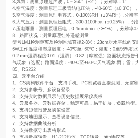
3.风向：测量原理超声波，0～360°（±2°）；分辨率：1°
4.空气温度：测量原理二极管结电压法，-40-60℃（±0.3℃），
5.空气湿度：测量原理电容式，0-100%RH（±3%RH）,分辨率
6.大气压力：测量原理压阻式，300-1100hpa（±0.25%），分辨
7.压电雨量：测量原理压电，0-4mm/min（≤±4%），分辨率0.
8、路面状况：测量原理红外遥感测量
型号LM1检测距离及检测区域直径2-8米；23cm对水平线的安装角度
6W工作温度和湿度温度：-40ºC至+60ºC；湿度：0至95%积水
0-2 mm湿滑程度0.01（湿滑）-0.82（摩擦强）路面状
气现象（选配）路面温度：-40ºC至+60ºC天气现象:雨；雪
85、RS232
四、云平台介绍
1、CS架构软件平台，支持手机、PC浏览器直接观测、无需
2、支持多帐号、多设备登录
3、支持实时数据展示与历史数据展示仪表板
4、云服务器、云数据存储，稳定可靠，易于扩展，负载均衡
5、支持短信报警及阈值设置
6、支持地图显示、查看设备信息。
7、支持数据曲线分析
8、支持数据导出表格形式
9、支持数据转发，HJ-212协议，TCP转发，http协议等。