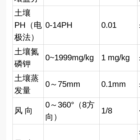
土壤
PH（电
0-14PH
0.01
极法）
土壤氮
0~1999mg/kg
1 mg/kg
磷钾
土壤蒸
0～75mm
0.1mm
发量
0～360°（8方
风 向
1/8
向）