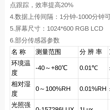
点跟踪，效率提高20%
4.数据上传间隔：1分钟-1000分钟
5.屏幕尺寸：1024*600 RGB LCD
6.部分传感器参数
名 称
测量范围
分 辨 率
环境温
-40～+80℃
0.01℃
度
相对湿
0～100%RH
0.01%RH
度
光照强
0-157286LUX
1Lux