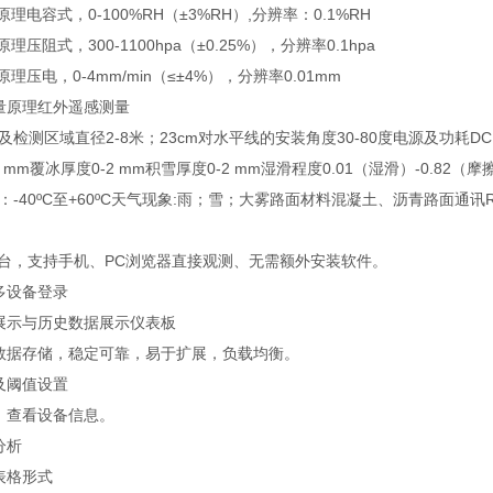
理电容式，0-100%RH（±3%RH）,分辨率：0.1%RH
压阻式，300-1100hpa（±0.25%），分辨率0.1hpa
理压电，0-4mm/min（≤±4%），分辨率0.01mm
量原理红外遥感测量
检测区域直径2-8米；23cm对水平线的安装角度30-80度电源及功耗DC12
10 mm覆冰厚度0-2 mm积雪厚度0-2 mm湿滑程度0.01（湿滑）-
-40ºC至+60ºC天气现象:雨；雪；大雾路面材料混凝土、沥青路面通讯RS4
平台，支持手机、PC浏览器直接观测、无需额外安装软件。
多设备登录
展示与历史数据展示仪表板
数据存储，稳定可靠，易于扩展，负载均衡。
及阈值设置
、查看设备信息。
分析
表格形式