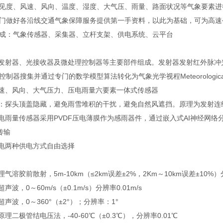
见度、风速、风向、温度、湿度、大气压、雨量、路面状况等气象要素进
门做好各沿线交通气象保障服务提供第一手资料，以此为基础，可为高速
成：气象传感器、采集器、立杆支架、供电系统、云平台
光发射器、光接收器及微处理控制器等主要部件组成。发射器发射红外脉
器搜集并通过专门的数学模型算法转化为气象光学视程Meteorological Opt
风速、风向、大气压力、压电雨量六要素一体式传感器
器：探头顶盖隐藏，避免雨雪堆积的干扰，避免自然风遮挡。原理为发射
压电雨量传感器采用PVDF压电薄膜作为感雨器件，通过嵌入式AI神经网
传输
市电两种供电方式自由选择
气溶胶前散射，5m-10km（≤2km误差±2%，2Km～10km误差±10%
波，0～60m/s（±0.1m/s）分辨率0.01m/s
声波，0～360°（±2°）；分辨率：1°
理二极管结电压法，-40-60℃（±0.3℃），分辨率0.01℃