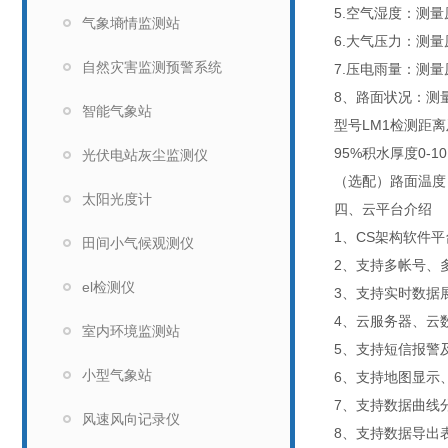
5.空气湿度：测量原
气象墒情监测站
6.大气压力：测量原理
自然灾害监测预警系统
7.压电雨量：测量原
8、路面状况：测
智能气象站
型号LM1检测距离及
95%积水厚度0-
光伏电站灰尘监测仪
（选配）路面温度：
太阳光度计
四、云平台介绍
1、CS架构软件
田间小气候观测仪
2、支持多帐号、
el检测仪
3、支持实时数据
4、云服务器、云
室内环境监测站
5、支持短信报警
小型气象站
6、支持地图显示
7、支持数据曲线
风速风向记录仪
8、支持数据导出