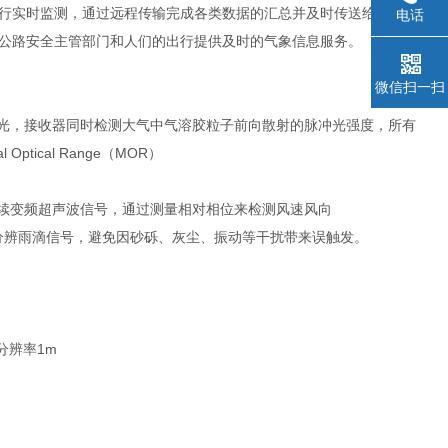
行实时监测，通过远程传输完成各类数据的汇总并及时传送给交通部
电话
公路安全主管部门和人们的出行提供及时的气象信息服务。
微信扫一扫
冲光，接收器同时检测大气中气溶胶粒子前向散射的脉冲光强度，所有
ical Range（MOR）
连续变频超声波信号，通过测量相对相位来检测风速风向
络分辨雨滴信号，避免因砂砾、灰尘、振动等干扰带来误触发。
）分辨率1m