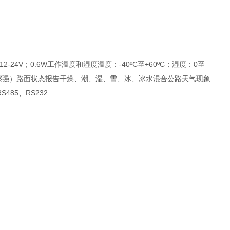
-24V；0.6W工作温度和湿度温度：-40ºC至+60ºC；湿度：0至
0.82（摩擦强）路面状态报告干燥、潮、湿、雪、冰、冰水混合公路天气现象
85、RS232