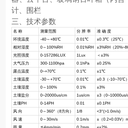
计、围栏
三、技术参数
名 称
测量范围
分 辨 率
准 确 度
环境温度
-40～+80℃
0.01℃
±0.3℃（25℃）
相对湿度
0～100%RH
0.01%RH
±3%RH（20%~
光照强度
0-157286LUX
1Lux
＜±3%
大气压力
300-1100hpa
0.1hPa
±0.25%
露点温度
0~+70℃
0.1℃
±1℃
土壤温度
-30～+70℃
0.01℃
±0.3（-10~70℃
土壤湿度
0～100%
0.1%
±3%
土壤盐分
0~20000us/cm
1us/cm
±3（0~10000u
土壤PH
0-14PH
0.01
±0.1PH
风 向
0～360°（8方向）
1/8
<3°(>1.0m/s)
风 速
0～30m/s
0.1m/s
±（0.2+0.03
雨 量
≦4mm/min
0.2mm
≤±2%