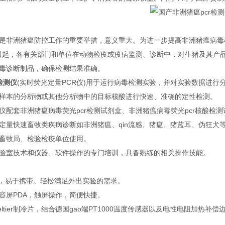
是非洲猪瘟防控工作的重要举措，意义重大。为进一步提高非洲猪瘟病毒
月1日起，各有关部门和单位在动物检疫或疫病监测、诊断中，对生猪及其
毒诊断制品，确保检测结果准确。
检测仪
(实时荧光定量PCR仪)用于运行病毒检测实验，并对实验数据进行
样本的分析物或其他分析物中的目标核酸进行快速、准确的定性检测。
仪配套非洲猪瘟病毒荧光pcr检测试剂盒、非洲猪瘟病毒荧光pcr核酸
定量快速畜牧类疾病诊断如非洲猪瘟、qin流感、猪瘟、猪蓝耳、伪狂犬
畜牧局、检验检疫单位使用。
验室技术和仪器、软件操作的专门培训，具备熟练的相关操作技能。
轻，易于携带。轻松满足外出实验的需求。
电容屏PDA，触屏操作，简便快捷。
品质Peltier制冷片，结合德国gao端PT1000温度传感器以及电性电阻