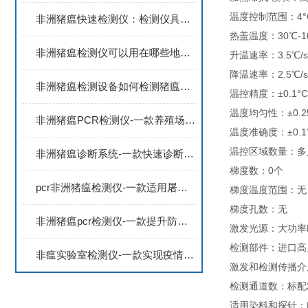
温度控制范围：4°C
非洲猪瘟快速检测仪：检测仪具有快速检测的特点，准确检测出病毒的存在
热盖温度：30℃-1
非洲猪瘟检测仪可以用在哪些地方？如何保障猪肉产品安全
升温速率：3.5℃/s
降温速率：2.5℃/s
非洲猪瘟检测设备如何检测猪瘟病毒？还可以检测哪些畜牧类疾病？
温控精度：±0.1°C
温度均匀性：±0.2
非洲猪瘟PCR检测仪-一款养殖场日常抽检的非洲猪瘟检测仪2024顺丰包邮
温度准确度：±0.1
温控区域数量：多
非洲猪瘟诊断系统-一款快速诊断畜牧类疾病的非洲猪瘟快速筛查系统2024
梯度数：0个
pcr非洲猪瘟检测仪-一款适用屠宰环节的猪病检测仪器2024全+境+派+送
梯度温度范围：无
梯度孔数：无
非洲猪瘟pcr检测仪-一款提升防控水平的实时荧光定量PCR系统2024全+境+派+送
激发光源：大功率L
检测部件：进口高
非瘟实验室检测仪-一款实现疫情监控的4通道非洲猪瘟检测仪2024全+境+派+送
激发和检测传播介
检测通道数：标配2
适用染料和探针：FAM,