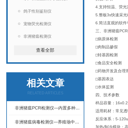
4.支持恒温、荧
鸽子性别鉴别仪
5.整板3s快速
6.简洁直观的软
宠物荧光检测仪
三、非洲猪瘟PC
非洲猪瘟检测仪
□病原体检测
□肉制品掺假
查看全部
□转基因检测
□食品安全检测
□药物开发及合理
□基因表达
相关文章
□水体监测
RELATED ARTICLES
四、技术参数
样品容量：16x0.
非洲猪瘟PCR检测仪—内置多种检测程序，支持数据存储和打印输出
适用耗材：常见透明P
反应体系：5-120
非洲猪瘟病毒检测仪—养殖场中该设备可用于日常疫情监测和疾病诊断
加热/制冷模块：