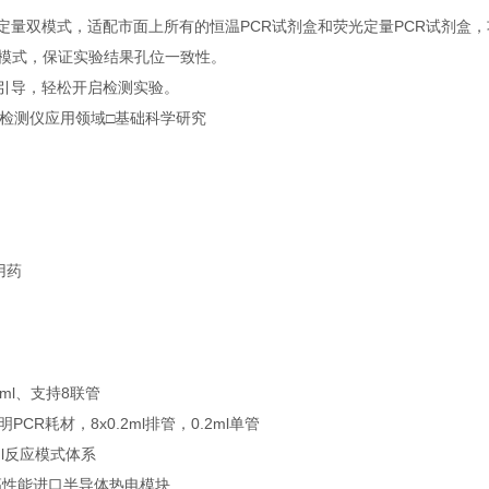
光定量双模式，适配市面上所有的恒温PCR试剂盒和荧光定量PCR试剂盒，
采光模式，保证实验结果孔位一致性。
件引导，轻松开启检测实验。
R检测仪应用领域□基础科学研究
用药
2ml、支持8联管
CR耗材，8x0.2ml排管，0.2ml单管
ul反应模式体系
高性能进口半导体热电模块