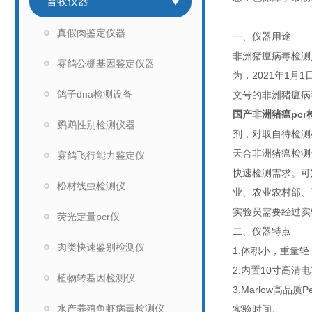
畜牧仪器
真假肉鉴定仪器
一、仪器用途
非洲猪瘟病毒检测
赛鸽公棚基因鉴定仪器
为，2021年1
鸽子dna检测设备
文号的非洲猪瘟病
国产非洲猪瘟pcr
鹦鹉性别检测仪器
剂，对取自待检测
天合非洲猪瘟检测
赛鸽飞行能力鉴定仪
快速检测需求。可
松材线虫检测仪
业、农业农村部、
实验员需要经过实
荧光定量pcr仪
二、仪器特点
肉类快速鉴别检测仪
1.体积小，重量
2.内置10寸高清
植物转基因检测仪
3.Marlow高
水产养殖鱼虾病毒检测仪
实验时间。