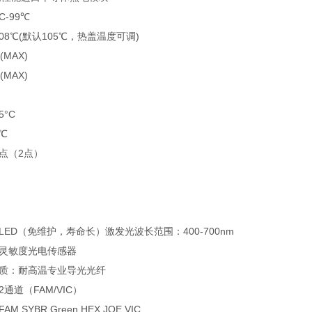
-99℃
08℃(默认105℃，热盖温度可调)
(MAX)
(MAX)
5°C
℃
点（2点）
ED（免维护，寿命长）激发光波长范围：400-700nm
灵敏度光电传感器
质：耐高温专业导光光纤
通道（FAM/VIC）
SYBR Green HEX,JOE,VIC