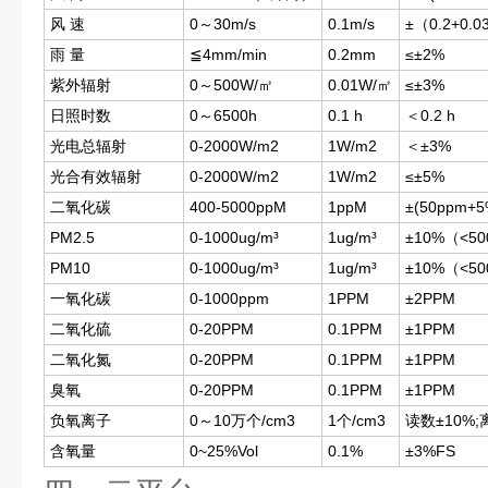
风 速
0～30m/s
0.1m/s
±（0.2+0
雨 量
≦4mm/min
0.2mm
≤±2%
紫外辐射
0～500W/㎡
0.01W/㎡
≤±3%
日照时数
0～6500h
0.1 h
＜0.2 h
光电总辐射
0-2000W/m2
1W/m2
＜±3%
光合有效辐射
0-2000W/m2
1W/m2
≤±5%
二氧化碳
400-5000ppM
1ppM
±(50ppm+
PM2.5
0-1000ug/m³
1ug/m³
±10%（<5
PM10
0-1000ug/m³
1ug/m³
±10%（<5
一氧化碳
0-1000ppm
1PPM
±2PPM
二氧化硫
0-20PPM
0.1PPM
±1PPM
二氧化氮
0-20PPM
0.1PPM
±1PPM
臭氧
0-20PPM
0.1PPM
±1PPM
负氧离子
0～10万个/cm3
1个/cm3
读数±10%;
含氧量
0~25%Vol
0.1%
±3%FS