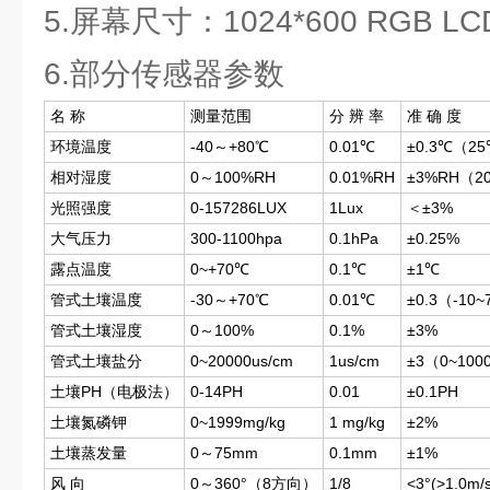
5.屏幕尺寸：1024*600 RGB LC
6.部分传感器参数
名 称
测量范围
分 辨 率
准 确 度
环境温度
-40～+80℃
0.01℃
±0.3℃（2
相对湿度
0～100%RH
0.01%RH
±3%RH（2
光照强度
0-157286LUX
1Lux
＜±3%
大气压力
300-1100hpa
0.1hPa
±0.25%
露点温度
0~+70℃
0.1℃
±1℃
管式土壤温度
-30～+70℃
0.01℃
±0.3（-10
管式土壤湿度
0～100%
0.1%
±3%
管式土壤盐分
0~20000us/cm
1us/cm
±3（0~10
土壤PH（电极法）
0-14PH
0.01
±0.1PH
土壤氮磷钾
0~1999mg/kg
1 mg/kg
±2%
土壤蒸发量
0～75mm
0.1mm
±1%
风 向
0～360°（8方向）
1/8
<3°(>1.0m/