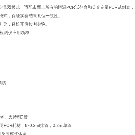
光定量双模式，适配市面上所有的恒温PCR试剂盒和荧光定量PCR试剂盒，
采光模式，保证实验结果孔位一致性。
件引导，轻松开启检测实验。
R检测仪应用领域
用药
2ml、支持8联管
CR耗材，8x0.2ml排管，0.2ml单管
ul反应模式体系