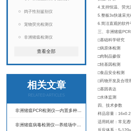
4.支持恒温、荧
鸽子性别鉴别仪
5.整板3s快速
6.简洁直观的软
宠物荧光检测仪
三、非洲猪瘟PC
非洲猪瘟检测仪
□基础科学研究
□病原体检测
查看全部
□肉制品掺假
□转基因检测
□食品安全检测
□药物开发及合理
相关文章
□基因表达
RELATED ARTICLES
□水体监测
四、技术参数
非洲猪瘟PCR检测仪—内置多种检测程序，支持数据存储和打印输出
样品容量：16x0.
适用耗材：常见透明P
非洲猪瘟病毒检测仪—养殖场中该设备可用于日常疫情监测和疾病诊断
反应体系：5-120