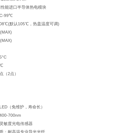
高性能进口半导体热电模块
-99℃
08℃(默认105℃，热盖温度可调)
(MAX)
(MAX)
5°C
℃
点（2点）
LED（免维护，寿命长）
0-700nm
灵敏度光电传感器
质：耐高温专业导光光纤