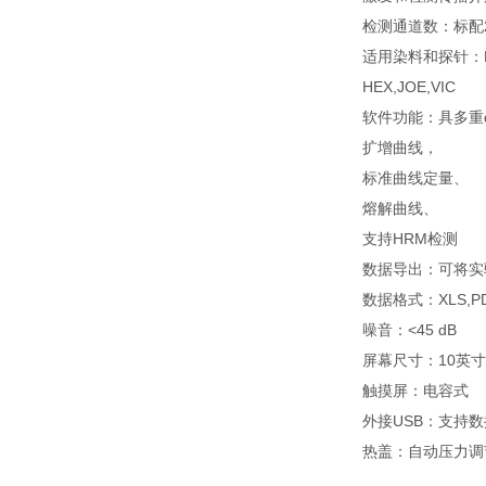
检测通道数：标配2
适用染料和探针：FAM
HEX,JOE,VIC
软件功能：具多重
扩增曲线，
标准曲线定量、
熔解曲线、
支持HRM检测
数据导出：可将实
数据格式：XLS,PD
噪音：<45 dB
屏幕尺寸：10英寸(
触摸屏：电容式
外接USB：支持
热盖：自动压力调