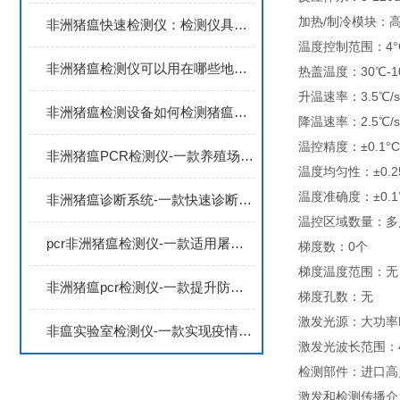
加热/制冷模块：
非洲猪瘟快速检测仪：检测仪具有快速检测的特点，准确检测出病毒的存在
温度控制范围：4°C
非洲猪瘟检测仪可以用在哪些地方？如何保障猪肉产品安全
热盖温度：30℃-1
升温速率：3.5℃/s
非洲猪瘟检测设备如何检测猪瘟病毒？还可以检测哪些畜牧类疾病？
降温速率：2.5℃/s
温控精度：±0.1°C
非洲猪瘟PCR检测仪-一款养殖场日常抽检的非洲猪瘟检测仪2024顺丰包邮
温度均匀性：±0.2
温度准确度：±0.1
非洲猪瘟诊断系统-一款快速诊断畜牧类疾病的非洲猪瘟快速筛查系统2024
温控区域数量：多
pcr非洲猪瘟检测仪-一款适用屠宰环节的猪病检测仪器2024全+境+派+送
梯度数：0个
梯度温度范围：无
非洲猪瘟pcr检测仪-一款提升防控水平的实时荧光定量PCR系统2024全+境+派+送
梯度孔数：无
激发光源：大功率
非瘟实验室检测仪-一款实现疫情监控的4通道非洲猪瘟检测仪2024全+境+派+送
激发光波长范围：40
检测部件：进口高
激发和检测传播介