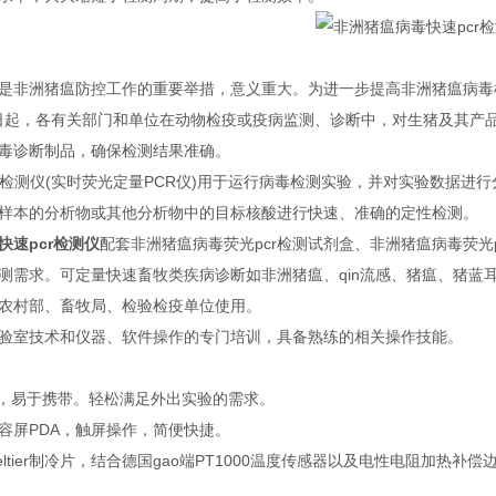
是非洲猪瘟防控工作的重要举措，意义重大。为进一步提高非洲猪瘟病毒
月1日起，各有关部门和单位在动物检疫或疫病监测、诊断中，对生猪及其
毒诊断制品，确保检测结果准确。
R检测仪(实时荧光定量PCR仪)用于运行病毒检测实验，并对实验数据进
样本的分析物或其他分析物中的目标核酸进行快速、准确的定性检测。
快速pcr检测仪
配套非洲猪瘟病毒荧光pcr检测试剂盒、非洲猪瘟病毒荧光
测需求。可定量快速畜牧类疾病诊断如非洲猪瘟、qin流感、猪瘟、猪蓝
农村部、畜牧局、检验检疫单位使用。
验室技术和仪器、软件操作的专门培训，具备熟练的相关操作技能。
轻，易于携带。轻松满足外出实验的需求。
电容屏PDA，触屏操作，简便快捷。
品质Peltier制冷片，结合德国gao端PT1000温度传感器以及电性电阻