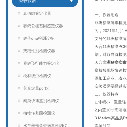
畜牧仪器
真假肉鉴定仪器
一、仪器用途
非洲猪瘟病毒检测
赛鸽公棚基因鉴定仪器
为，2021年1
鸽子dna检测设备
文号的非洲猪瘟病
天合非洲猪瘟PC
鹦鹉性别检测仪器
剂，对取自待检测
天合
非洲猪瘟病毒
赛鸽飞行能力鉴定仪
瘟核酸现场快速检
松材线虫检测仪
深加工企业、农业
实验员需要经过实
荧光定量pcr仪
二、仪器特点
肉类快速鉴别检测仪
1.体积小，重量
2.内置10寸高清
植物转基因检测仪
3.Marlow高
水产养殖鱼虾病毒检测仪
实验时间。