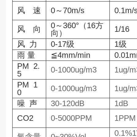
风 速
0～70m/s
0.1m/
0～360°（16方
风 向
1/16
向）
风 力
0-17级
1级
雨 量
≦4mm/min
0.01
PM 2.
0-1000ug/m3
1ug/
5
PM 1
0-1000ug/m3
1ug/
0
噪 声
30-120dB
1dB
CO2
0-5000PPM
1PP
0.1%
氧含量
0~30%Vol