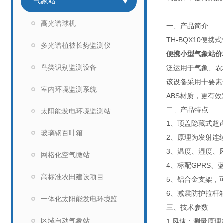
气象站
高光谱球机
一、产品简介
TH-BQX10
多光谱植被长势监测仪
便携小型气象站价
鸟类识别监测设备
泛运用于气象、农
该设备采用十要素
室内环境监测系统
ABS材质，更有效
二、产品特点
太阳能发电环境监测站
1、顶盖隐藏式超
玻璃钢百叶箱
2、原理为发射连
3、温度、湿度、
网格化空气微站
4、标配GPRS、
高标准农田建设项目
5、铝合金支架，
6、减震防护拉杆
一体化太阳能发电环境监测仪
三、技术参数
区域自动气象站
1.风速：测量原理超