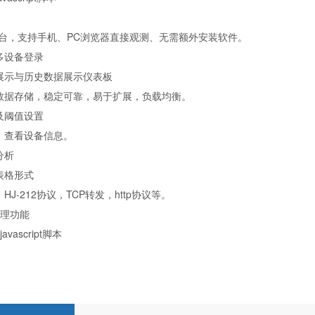
台，支持手机、
PC
浏览器直接观测、无需额外安装软件。
多设备登录
展示与历史数据展示仪表板
数据存储，稳定可靠，易于扩展，负载均衡。
及阈值设置
、查看设备信息。
分析
表格形式
，
HJ-212
协议，
TCP
转发，
http
协议等。
理功能
javascript
脚本