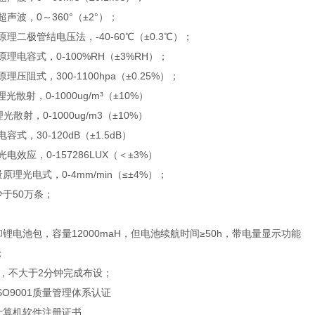
声波，0～360°（±2°）；
原理二极管结电压法，-40-60℃（±0.3℃）；
理电容式，0-100%RH（±3%RH）；
理压阻式，300-1100hpa（±0.25%）；
理光散射，0-1000ug/m³（±10%）
理光散射，0-1000ug/m3（±10%）
容式，30-120dB（±1.5dB）
电效应，0-157286LUX（＜±3%）
原理光电式，0-4mm/min（≤±4%）；
少于50万条；
卸锂电池包，容量12000maH，但电池续航时间≥50h，带电量显示功能
g；
1人，不大于2分钟完成布设；
ISO9001质量管理体系认证
有计算机软件注册证书