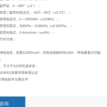
声波，0～360°（±1°）；
原理二极管结电压法，-40℃～85℃（±0.3℃）；
原理电容式，0～100%RH（±2%RH）；
理压阻式，300hPa～1100hPa（±0.02hPa）；
理光电式，0-4mm/min（≤±4%）；
于50万条；
锂电池包，容量12000maH，但电池续航时间≥50h，带电量显示功能
；
人，不大于2分钟完成布设；
SO9001质量管理体系认证
有计算机软件注册证书
咨询