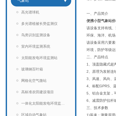
气象站
高光谱球机
一、产品简介
便携小型气象站价
多光谱植被长势监测仪
该设备支持有线、
鸟类识别监测设备
环保、海洋、机场
该设备采用六要素
室内环境监测系统
环境，防护等级达到
二、产品特点
太阳能发电环境监测站
1、顶盖隐藏式超
玻璃钢百叶箱
2、原理为发射连
3、风速、风向、
网格化空气微站
4、标配GPRS、
高标准农田建设项目
5、铝合金支架，
6、减震防护拉杆
一体化太阳能发电环境监测仪
三、技术参数
区域自动气象站
1)风速：测量原理超