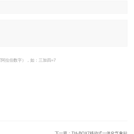
阿拉伯数字），如：三加四=7
下一篇：
TH-BQX7移动式一体化气象站