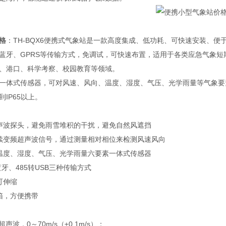
格
：
TH-BQX6便携式气象站是一款高度集成、低功耗、可快速安装、
蓝牙、GPRS等传输方式，免调试，可快速布置，适用于各类应急气象
、港口、科学考察、校园教育等领域。
一体式传感器，可对风速、风向、温度、湿度、气压、光学雨量等气象要
IP65以上。
声波探头，避免雨雪堆积的干扰，避免自然风遮挡
续变频超声波信号，通过测量相对相位来检测风速风向
温度、湿度、气压、光学雨量六要素一体式传感器
蓝牙、485转USB三种传输方式
可伸缩
箱，方便携带
声波，0～70m/s（±0.1m/s）；