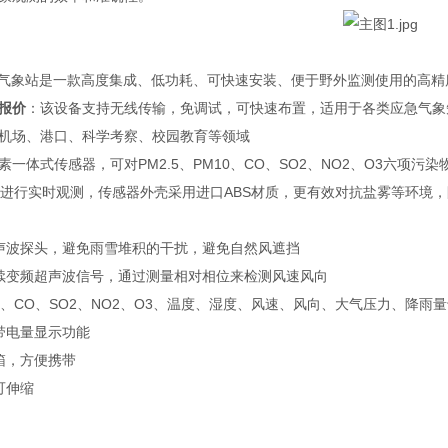
便携式气象站是一款高度集成、低功耗、可快速安装、便于野外监测使用的高
报价
：
该设备支持无线传输，免调试，可快速布置，适用于各类应急气象
机场、港口、科学考察、校园教育等领域
素一体式传感器，可对PM2.5、PM10、CO、SO2、NO2、O3六
素进行实时观测，传感器外壳采用进口ABS材质，更有效对抗盐雾等环境，防
声波探头，避免雨雪堆积的干扰，避免自然风遮挡
续变频超声波信号，通过测量相对相位来检测风速风向
M10、CO、SO2、NO2、O3、温度、湿度、风速、风向、大气压力、降雨
带电量显示功能
箱，方便携带
可伸缩