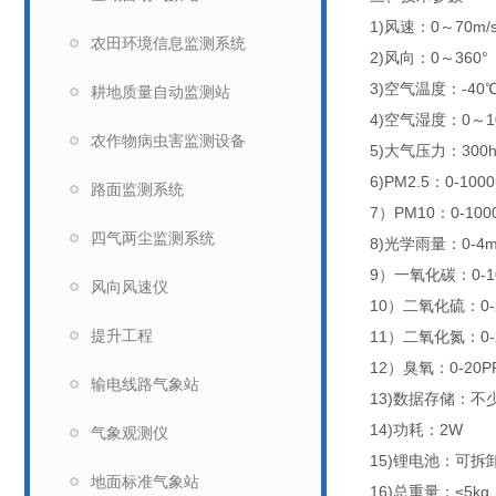
1)风速：0～70m/s
农田环境信息监测系统
2)风向：0～360°
3)空气温度：-40
耕地质量自动监测站
4)空气湿度：0～1
农作物病虫害监测设备
5)大气压力：300h
6)PM2.5：0-100
路面监测系统
7）PM10：0-100
四气两尘监测系统
8)光学雨量：0-4m
9）一氧化碳：0-1
风向风速仪
10）二氧化硫：0-
提升工程
11）二氧化氮：0-
12）臭氧：0-20P
输电线路气象站
13)数据存储：不
14)功耗：2W
气象观测仪
15)锂电池：可拆
地面标准气象站
16)总重量：≤5kg