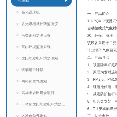
气象站
高光谱球机
一、产品简介
TH-PQX12
多光谱植被长势监测仪
自动便携式气象站
鸟类识别监测设备
林、环保、海洋、
该设备采用十二要
室内环境监测系统
计12项等气象要
二、产品特点
太阳能发电环境监测站
1、顶盖隐藏式超
玻璃钢百叶箱
2、原理为发射连
3、PM2.5、P
网格化空气微站
4、锂电池供电，
高标准农田建设项目
5、减震防护拉杆
5、铝合金支架，
一体化太阳能发电环境监测仪
6、7寸安卓触摸屏
区域自动气象站
三、技术参数