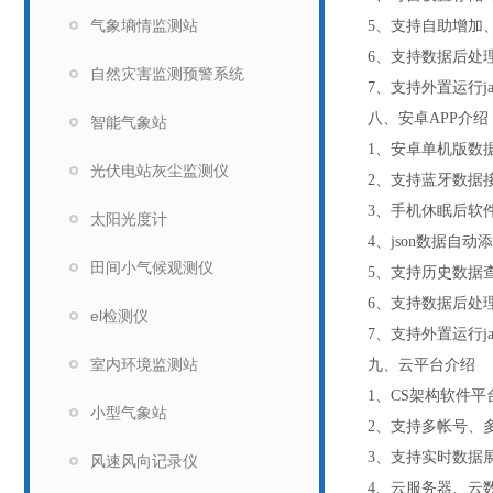
气象墒情监测站
5
、支持自助增加
6
、支持数据后处
自然灾害监测预警系统
7
、支持外置运行
j
八、安卓
APP
介绍
智能气象站
1
、安卓单机版数
光伏电站灰尘监测仪
2
、支持蓝牙数据
3
、手机休眠后软
太阳光度计
4
、
json
数据自动添
田间小气候观测仪
5
、支持历史数据
6
、支持数据后处
el检测仪
7
、支持外置运行
j
室内环境监测站
九、云平台介绍
1
、
CS
架构软件平
小型气象站
2
、支持多帐号、
3
、支持实时数据
风速风向记录仪
4
、云服务器、云