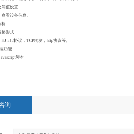
及阈值设置
、查看设备信息。
分析
表格形式
，
HJ-212
协议，
TCP
转发，
http
协议等。
理功能
javascript
脚本
咨询