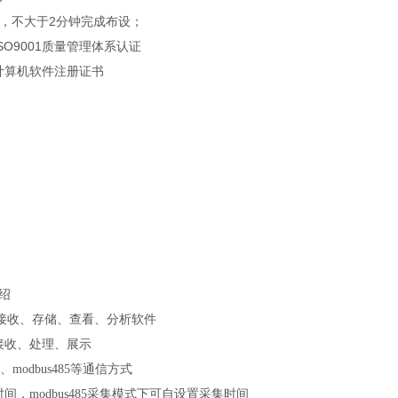
人，不大于2分钟完成布设；
SO9001质量管理体系认证
有计算机软件注册证书
绍
接收、存储、查看、分析软件
接收、处理、展示
、
modbus485
等通信方式
时间，
modbus485
采集模式下可自设置采集时间