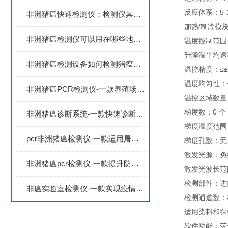
反应体系：5-1
非洲猪瘟快速检测仪：检测仪具有快速检测的特点，准确检测出病毒的存在
加热/制冷模块
非洲猪瘟检测仪可以用在哪些地方？如何保障猪肉产品安全
温度控制范围：4
升降温平均速率≥
非洲猪瘟检测设备如何检测猪瘟病毒？还可以检测哪些畜牧类疾病？
温控精度：≤±0.
温度均匀性：≤± 
非洲猪瘟PCR检测仪-一款养殖场日常抽检的非洲猪瘟检测仪2024顺丰包邮
温控区域数量：多
梯度数：0 个
非洲猪瘟诊断系统-一款快速诊断畜牧类疾病的非洲猪瘟快速筛查系统2024
梯度温度范围
pcr非洲猪瘟检测仪-一款适用屠宰环节的猪病检测仪器2024全+境+派+送
梯度孔数：无
激发光源：免维
非洲猪瘟pcr检测仪-一款提升防控水平的实时荧光定量PCR系统2024全+境+派+送
激发光波长范围：4
检测部件：进
非瘟实验室检测仪-一款实现疫情监控的4通道非洲猪瘟检测仪2024全+境+派+送
检测通道数：标配
适用染料和探针：FA
软件功能：荧光定