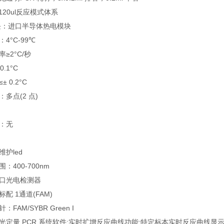
20ul反应模式体系
：进口半导体热电模块
°C-99℃
2°C/秒
1°C
0.2°C
点(2 点)
：无
护led
00-700nm
口光电检测器
 1通道(FAM)
M/SYBR Green I
量 PCR 系统软件;实时扩增反应曲线功能;特定标本实时反应曲线显示