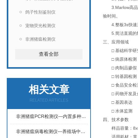
3.Marlow高
鸽子性别鉴别仪
验时间。
4.整板3s快速
宠物荧光检测仪
5.简洁直观的
非洲猪瘟检测仪
三、应用领域
□ 基础科学研
查看全部
□ 病原体检测
□ 肉制品掺假
□ 转基因检测
□ 食品安全检
相关文章
□ 药物开发及
RELATED ARTICLES
□ 基因表达
□ 水体监测
非洲猪瘟PCR检测仪—内置多种检测程序，支持数据存储和打印输出
四、技术参数
样品容量：8x0.
非洲猪瘟病毒检测仪—养殖场中该设备可用于日常疫情监测和疾病诊断
适用耗材：常见透明P