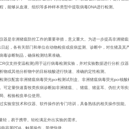
程，能够从血液、组织等多种样本类型中提取病毒DNA进行检测。
器是非洲猪瘟防控工作的重要举措，意义重大。为进一步提高非洲猪瘟
1月1日起，各有关部门和单位在动物检疫或疫病监测、诊断中，对生猪及
病毒诊断制品，确保检测结果准确。
CR仪支持变温检测)用于运行病毒检测实验，并对实验数据进行分析;仪
析物或其他分析物中的目标核酸进行快速、准确的定性检测。
仪配套非洲猪瘟病毒荧光pcr检测试剂盒、非洲猪瘟病毒荧光pcr核
。可定量快速畜牧类疾病诊断如非洲猪瘟、、猪瘟、猪蓝耳、伪狂犬等疾
局、检验检疫单位使用。
实验室技术和仪器、软件操作的专门培训，具备熟练的相关操作技能。
量轻，易于携带。轻松满足外出实验的需求。
电容屏PDA，触屏操作，简便快捷。