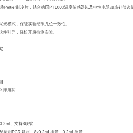
品质Peltier制冷片，结合德国PT1000温度传感器以及电性电阻加热
采光模式，保证实验结果孔位一致性。
软件引导，轻松开启检测实验。
究
测
合理用药
2ml、支持8联管
CR 耗材，8x0.2ml 排管，0.2ml 单管