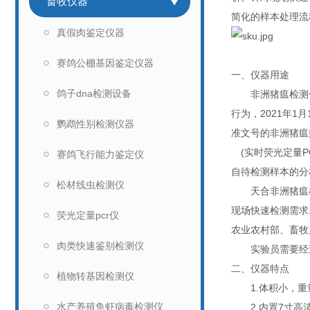
畜牧仪器
简化的样本处理流
真假肉鉴定仪器
赛鸽公棚基因鉴定仪器
一、仪器用途
鸽子dna检测设备
非洲猪瘟检测仪
行为，2021年
鹦鹉性别检测仪器
准文号的非洲猪瘟
(实时荧光定量P
赛鸽飞行能力鉴定仪
自待检测样本的分
松材线虫检测仪
天合非洲猪瘟检测
现场快速检测需求
荧光定量pcr仪
农业农村部、畜牧
肉类快速鉴别检测仪
实验员需要经过
二、仪器特点
植物转基因检测仪
1.体积小，重
水产养殖鱼虾病毒检测仪
2.内置7寸高清