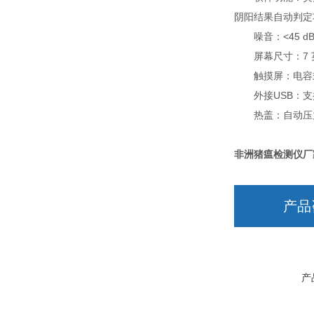
阴阳结果自动判定
噪音：<45 d
屏幕尺寸：7 英
触摸屏：电容
外接USB：支
热盖：自动压
非洲猪瘟检测仪厂
产品
产