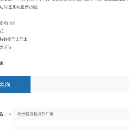
功能;图形化显示功能。
B
寸(HD)
式
持数据导入导出
力调节
家
咨询
品：