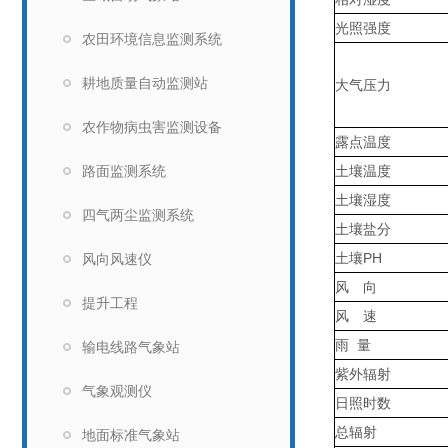
光照强度
农田环境信息监测系统
耕地质量自动监测站
大气压力
农作物病虫害监测设备
露点温度
路面监测系统
土壤温度
土壤湿度
四气两尘监测系统
土壤盐分
土壤PH
风向风速仪
风 向
提升工程
风 速
雨 量
输电线路气象站
紫外辐射
气象观测仪
日照时数
总辐射
地面标准气象站