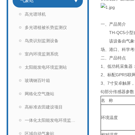
气象站
高光谱球机
一、产品简介
多光谱植被长势监测仪
TH-QC5小型
鸟类识别监测设备
该设备由气象传
场、港口、科学考
室内环境监测系统
二、产品特点
1、低功耗采集器：
太阳能发电环境监测站
2、标配GPRS
玻璃钢百叶箱
3、7寸安卓触屏，版本
6)部分传感器参数
网格化空气微站
名 称
高标准农田建设项目
环境温度
一体化太阳能发电环境监测仪
区域自动气象站
相对湿度