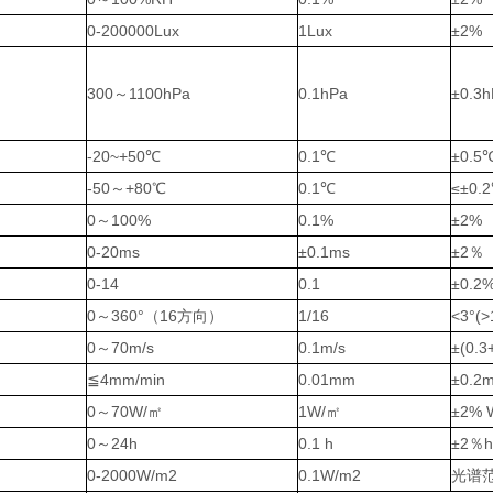
0-200000Lux
1Lux
±2%
300～1100hPa
0.1hPa
±0.3h
-20~+50℃
0.1℃
±0.5
-50～+80℃
0.1℃
≤±0.
0～100%
0.1%
±2%
0-20ms
±0.1ms
±2％
0-14
0.1
±0.2
0～360°（16方向）
1/16
<3°(>
0～70m/s
0.1m/s
±(0.3
≦4mm/min
0.01mm
±0.2
0～70W/㎡
1W/㎡
±2%
0～24h
0.1 h
±2％
0-2000W/m2
0.1W/m2
光谱范