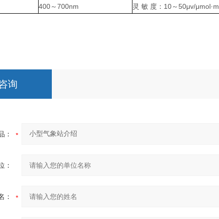
400～700nm
灵 敏 度：10～50μv/μmol·m-
咨询
品：
位：
名：