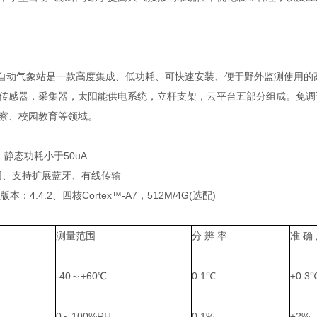
自动气象站是一款高度集成、低功耗、可快速安装、便于野外监测使用的
感器，采集器，太阳能供电系统，立杆支架，云平台五部分组成。免调
察、校园教育等领域。
静态功耗小于50uA
联网、支持扩展蓝牙、有线传输
：4.4.2、四核Cortex™-A7，512M/4G(选配)
测量范围
分 辨 率
准 确
-40～+60℃
0.1℃
±0.3
0～100%RH
0.1%
±2%