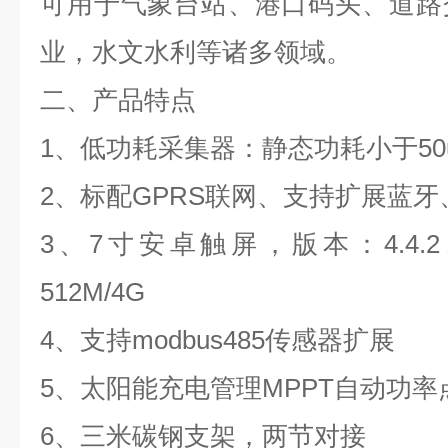
可用于气象台站、港口码头、道路
业，水文水利等诸多领域。
二、产品特点
1
、低功耗采集器：静态功耗小于
50
2
、标配
GPRS
联网、支持扩展蓝牙
3
、
7
寸安卓触屏，版本：
4.4.2
512M/4G
4
、支持
modbus485
传感器扩展
5
、太阳能充电管理
MPPT
自动功率
6
、三米碳钢支架，两节对接