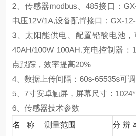
2
、传感器
modbus
、
485
接口：
GX
电压
12V/1A,
设备配置接口：
GX-12
3
、太阳能供电、配置铅酸电池，
40AH/100W 100AH.
充电控制器：
点跟踪，效率提高
20%
4
、数据上传间隔：
60s-65535s
可调
5
、
7
寸安卓触屏，屏幕尺寸：
1024
6、传感器技术参数
名 称
测量范围
分
辨