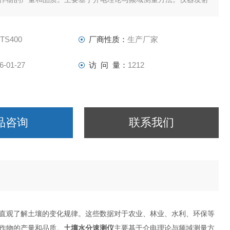
波，电磁波沿探针传输，到达底部后返回，检测探头输出的电压。
-TS400
厂商性质：
生产厂家
6-01-27
访 问 量：
1212
品咨询
联系我们
直观了解土壤的变化规律。这些数据对于农业、林业、水利、环保等
作物的产量和品质。
土壤水分速测仪
主要基于介电理论与频域测量方