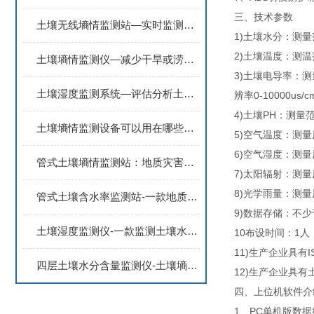
三、技术参数
土壤无线墒情监测站—实时监测不同土层深度的土壤含水量数据
1)土壤水分：测量
2)土壤温度：测温范
土壤墒情监测仪—减少干旱或涝渍对作物的影响，提升农业生产效率和生态效益
3)土壤电导率：测量范
土壤湿度监测系统—评估分析土壤湿度变化对生态的影响，辅助土地规划与保护
辨率0-10000us/cm
4)土壤PH：测量范
土壤墒情监测设备可以用在哪些领域？可以监测土壤环境中的哪些参数？
5)空气温度：测量
6)空气湿度：测量
管式土壤墒情监测站：地质灾害易发地区监测土壤含水率，做好灾害防范体制
7)太阳辐射：测量原
8)光学雨量：测量
管式土壤含水率监测站-一款地质灾害监测预警的土壤温湿度监测仪器2024
9)数据存储：不少
土壤湿度监测仪-一款监测土壤水分状况的土壤水分观测系统2024全+境+派+送
10布设时间：1人
11)生产企业具有I
四层土壤水分含量监测仪-土壤墒情监测站的作用2024全国包邮
12)生产企业具
四、上位机软件介
1、PC单机版数