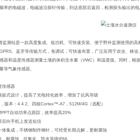
频率的电磁波，电磁波沿探针传输，到达底部后返回，检测探头输出的电
土壤墒情监测站是一款高度集成、低功耗、可快速安装、便于野外监测使用的
GPRS、蓝牙等传输方式，免调试，可快速布置，广泛应用于农业、林
感器和温度传感器测量土壤的体积含水量（VWC）和温度值。同时，根
量等气象传感器。
度传感器
镶嵌式设计，提高了光电转化效率，增加了抗风等级
本：4.4.2、四核Cortex™-A7，512M/4G
（选配）
PPT自动功率点跟踪，效率提高20%
限后向手机上发送短信
一体集成，不锈钢制作钢针，可经受长期点解，更耐腐蚀
箱，耐腐蚀、抗氧化，防水等级IP66