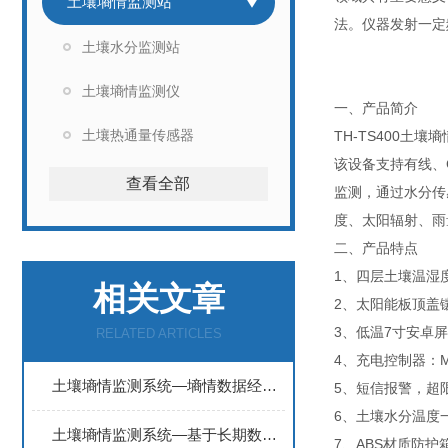
土壤墒情监测站
法。仪器发射一定
土壤水分监测站
土壤墒情监测仪
一、产品简介
土壤热通量传感器
TH-TS400
该设备支持有线、
查看全部
监测，通过水分传
度、太阳辐射、雨
二、产品特点
1、四层土壤温湿
相关文章
2、太阳能板顶盖
3、低温7寸安卓屏，版
RELATED ARTICLES
4、充电控制器：M
土壤墒情监测系统—墒情数据经过智能分析后，辅助制定农田水分管理策略
5、短信报警，超
6、土壤水分温度
土壤墒情监测系统—基于长期数据积累，优化灌溉计划，避免过早或过晚灌溉
7、ABS材质防护