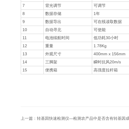
7
背光调节
可调节
8
数据存储
1年
9
数据导出
可在线读取数据
10
自动寻北
可使能
11
电池续航时间
低功耗30小时
12
重量
1.78Kg
13
外观尺寸
400mm x 156mm
14
三脚架
瞬时抗风20m/s
15
便携箱
高强度拉杆箱
上一篇：
转基因快速检测仪—检测农产品中是否含有转基因