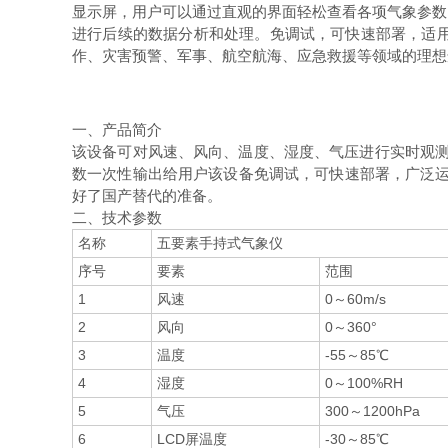
显示屏，用户可以通过直观的界面轻松查看各项气象参数
进行后续的数据分析和处理。免调试，可快速部署，适
作、灾害预警、军事、航空航海、应急救援等领域的理想
一、产品简介
该设备可对风速、风向、温度、湿度、气压
进行实时观测
数一次性输出给用户该设备免调试，可快速部署，广泛运
好了国产替代的准备。
二、技术参数
名称
五要素手持式气象仪
序号
要素
范围
1
风速
0～60m/s
2
风向
0～360°
3
温度
-55～85℃
4
湿度
0～100%RH
5
气压
300～1200hPa
6
LCD屏温度
-30～85℃